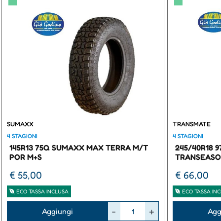
▀
▀
SUMAXX
TRANSMATE
4 STAGIONI
4 STAGIONI
145R13 75Q SUMAXX MAX TERRA M/T
245/40R18 
POR M+S
TRANSEASO
€ 55,00
€ 66,00
ECO TASSA INCLUSA
ECO TASSA IN
Quantità
Quantità
Aggiungi
Agg