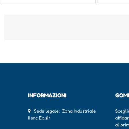
INFORMAZIONI
GOM
Sede legale: Zona Industriale
Scegli
II snc Ex sir
affida
al pri