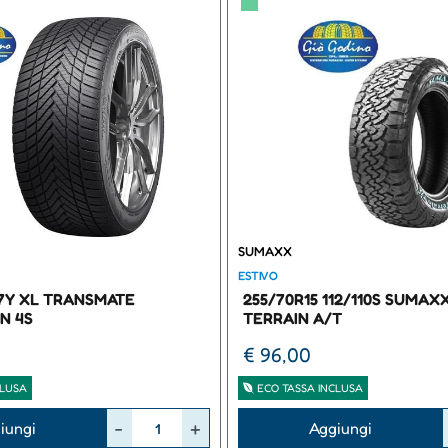
▀
SUMAXX
ESTIVO
97Y XL TRANSMATE
255/70R15 112/110S SUMAX
N 4S
TERRAIN A/T
€ 96,00
CLUSA
ECO TASSA INCLUSA
Quantità
iungi
Aggiungi