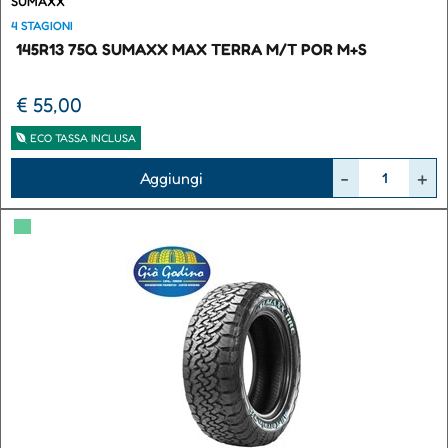
SUMAXX
4 STAGIONI
145R13 75Q SUMAXX MAX TERRA M/T POR M+S
€ 55,00
ECO TASSA INCLUSA
Quantità
Aggiungi
▀