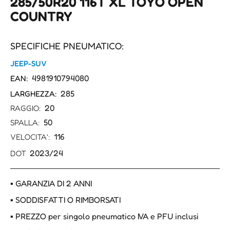
285/50R20 116T XL TOYO OPEN
COUNTRY
SPECIFICHE PNEUMATICO:
JEEP-SUV
4981910794080
EAN:
285
LARGHEZZA:
20
RAGGIO:
50
SPALLA:
116
VELOCITA':
2023/24
DOT
▪ GARANZIA DI 2 ANNI
▪ SODDISFATTI O RIMBORSATI
▪ PREZZO per singolo pneumatico IVA e PFU inclusi