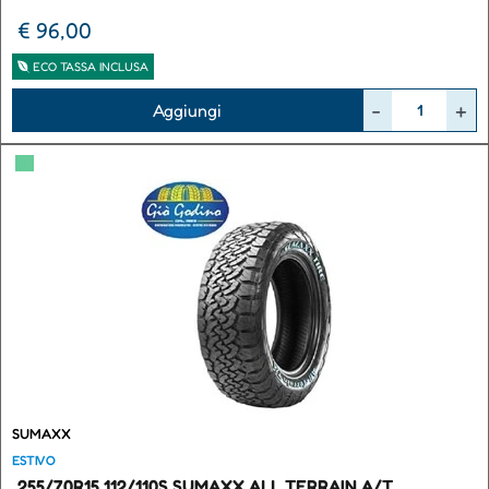
€ 96,00
ECO TASSA INCLUSA
Quantità
Aggiungi
▀
SUMAXX
ESTIVO
255/70R15 112/110S SUMAXX ALL TERRAIN A/T