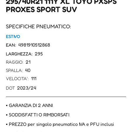
295/40R21 111Y XL TOYO PXSPS
PROXES SPORT SUV
SPECIFICHE PNEUMATICO:
ESTIVO
4981910512868
EAN:
295
LARGHEZZA:
21
RAGGIO:
40
SPALLA:
111
VELOCITA':
2023/24
DOT
▪ GARANZIA DI 2 ANNI
▪ SODDISFATTI O RIMBORSATI
▪ PREZZO per singolo pneumatico IVA e PFU inclusi