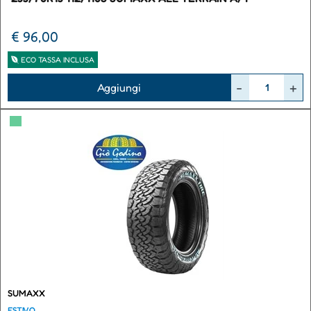
€ 96,00
ECO TASSA INCLUSA
Quantità
Aggiungi
▀
SUMAXX
ESTIVO