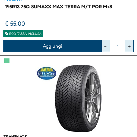
145R13 75Q SUMAXX MAX TERRA M/T POR M+S
€ 55,00
ECO TASSA INCLUSA
Quantità
Aggiungi
▀
TRANSMATE