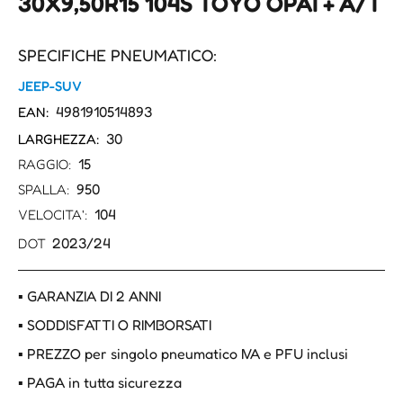
30X9,50R15 104S TOYO OPAT+ A/T
SPECIFICHE PNEUMATICO:
JEEP-SUV
4981910514893
EAN:
30
LARGHEZZA:
15
RAGGIO:
950
SPALLA:
104
VELOCITA':
2023/24
DOT
▪ GARANZIA DI 2 ANNI
▪ SODDISFATTI O RIMBORSATI
▪ PREZZO per singolo pneumatico IVA e PFU inclusi
▪ PAGA in tutta sicurezza