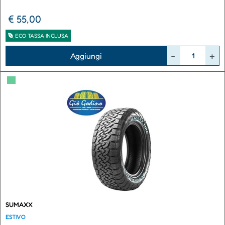
€ 55,00
ECO TASSA INCLUSA
Quantità
Aggiungi
▀
SUMAXX
ESTIVO