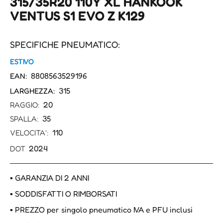
315/35R20 110Y XL HANKOOK
VENTUS S1 EVO Z K129
SPECIFICHE PNEUMATICO:
ESTIVO
8808563529196
EAN:
315
LARGHEZZA:
20
RAGGIO:
35
SPALLA:
110
VELOCITA':
2024
DOT
▪ GARANZIA DI 2 ANNI
▪ SODDISFATTI O RIMBORSATI
▪ PREZZO per singolo pneumatico IVA e PFU inclusi