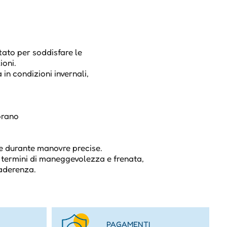
tato per soddisfare le
ioni.
 in condizioni invernali,
orano
à
ce durante manovre precise.
n termini di maneggevolezza e frenata,
'aderenza.
PAGAMENTI