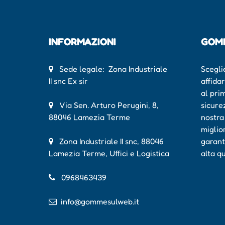
INFORMAZIONI
GOM
Sede legale: Zona Industriale
Scegli
II snc Ex sir
affida
al pri
Via Sen. Arturo Perugini, 8,
sicure
88046 Lamezia Terme
nostra
miglio
Zona Industriale II snc, 88046
garant
Lamezia Terme, Uffici e Logistica
alta q
0968463439
info@gommesulweb.it