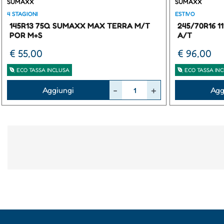
SUMAXX
SUMAXX
4 STAGIONI
ESTIVO
145R13 75Q SUMAXX MAX TERRA M/T
245/70R16 
POR M+S
A/T
€ 55,00
€ 96,00
ECO TASSA INCLUSA
ECO TASSA IN
Quantità
Quantità
Aggiungi
Agg