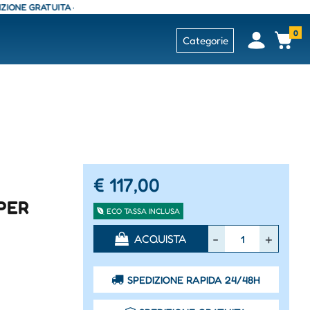
 GRATUITA - CONSEGNA 24/48 ORE - SPEDIZIONE GRATUITA - CONSEGNA 2
0
Open
Op
Categorie
€ 117,00
PPER
ECO TASSA INCLUSA
Quantità
ACQUISTA
SPEDIZIONE RAPIDA 24/48H