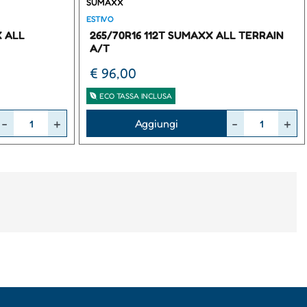
SUMAXX
ESTIVO
X ALL
265/70R16 112T SUMAXX ALL TERRAIN
A/T
€ 96,00
ECO TASSA INCLUSA
Quantità
Aggiungi