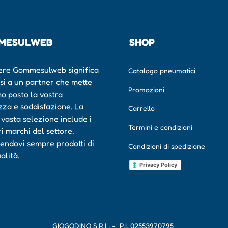
MESULWEB
SHOP
ere Gommesulweb significa
Catalogo pneumatici
rsi a un partner che mette
Promozioni
mo posto la vostra
zza e soddisfazione. La
Carrello
 vasta selezione include i
Termini e condizioni
ri marchi del settore,
endovi sempre prodotti di
Condizioni di spedizione
ualità.
Privacy Policy
GIOGODINO S.R.L. - P.I.
02553970795