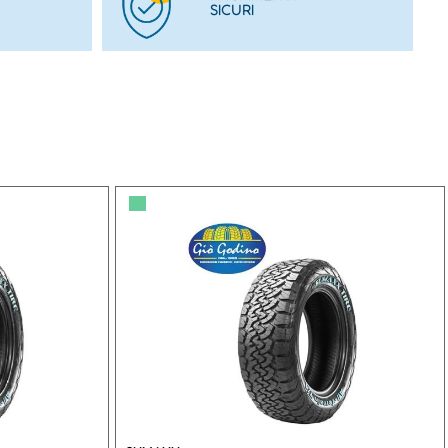
SICURI
▀