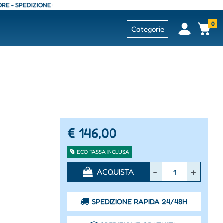
SPEDIZIONE GRATUITA - CONSEGNA 24/48 ORE - SPEDIZIONE GRATUITA - C
0
Open
Op
Categorie
€ 146,00
ECO TASSA INCLUSA
Quantità
ACQUISTA
SPEDIZIONE RAPIDA 24/48H