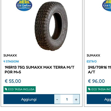
SUMAXX
SUMAXX
4 STAGIONI
ESTIVO
145R13 75Q SUMAXX MAX TERRA M/T
245/70R16 
POR M+S
A/T
€ 55,00
€ 96,00
ECO TASSA INCLUSA
ECO TASSA IN
Quantità
Quantità
Aggiungi
Agg