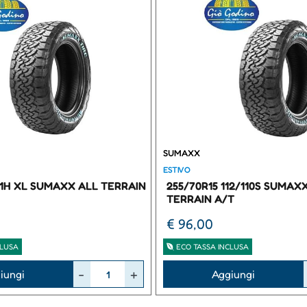
SUMAXX
ESTIVO
111H XL SUMAXX ALL TERRAIN
255/70R15 112/110S SUMAX
TERRAIN A/T
€ 96,00
CLUSA
ECO TASSA INCLUSA
Quantità
iungi
Aggiungi