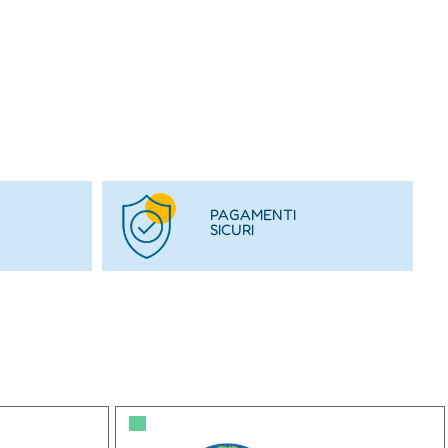
PAGAMENTI
SICURI
▀