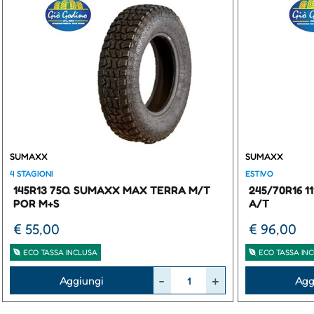
SUMAXX
SUMAXX
4 STAGIONI
ESTIVO
145R13 75Q SUMAXX MAX TERRA M/T
245/70R16 
POR M+S
A/T
€ 55,00
€ 96,00
ECO TASSA INCLUSA
ECO TASSA IN
Quantità
Quantità
Aggiungi
Agg