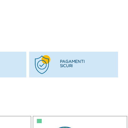
PAGAMENTI
SICURI
▀