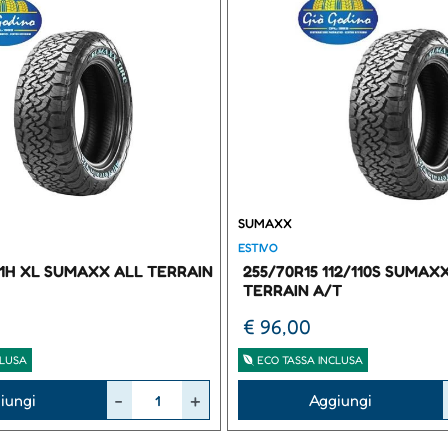
SUMAXX
ESTIVO
111H XL SUMAXX ALL TERRAIN
255/70R15 112/110S SUMAX
TERRAIN A/T
€ 96,00
CLUSA
ECO TASSA INCLUSA
Quantità
iungi
Aggiungi