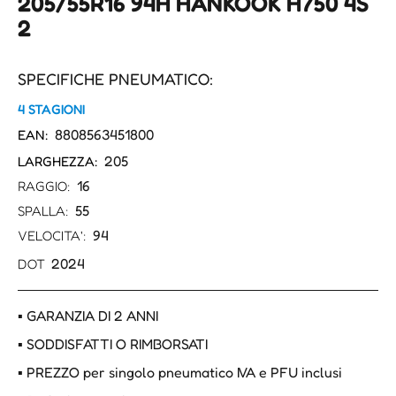
205/55R16 94H HANKOOK H750 4S
2
SPECIFICHE PNEUMATICO:
4 STAGIONI
8808563451800
EAN:
205
LARGHEZZA:
16
RAGGIO:
55
SPALLA:
94
VELOCITA':
2024
DOT
▪ GARANZIA DI 2 ANNI
▪ SODDISFATTI O RIMBORSATI
▪ PREZZO per singolo pneumatico IVA e PFU inclusi