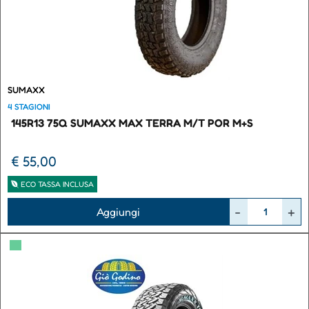
SUMAXX
4 STAGIONI
145R13 75Q SUMAXX MAX TERRA M/T POR M+S
€ 55,00
ECO TASSA INCLUSA
Quantità
Aggiungi
▀