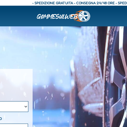
DIZIONE GRATUITA - CONSEGNA 24/48 ORE - SPEDIZIONE GRATUITA - CON
iltri disponibili.
O