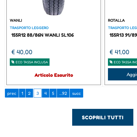
WANLI
ROTALLA
TRASPORTO LEGGERO
TRASPORTO LE
155R12 88/86N WANLI SL106
155R13 91/8
€ 40,00
€ 41,00
ECO TASSA INCLUSA
ECO TASSA IN
Quantità
Aggi
Articolo Esaurito
prec
1
2
3
4
5
...92
succ
SCOPRILI TUTTI