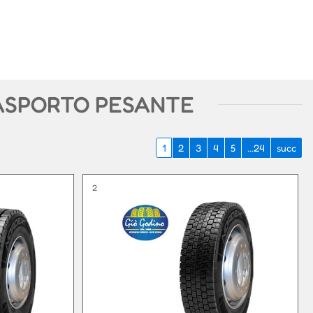
ASPORTO PESANTE
1
2
3
4
5
...24
succ
2