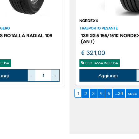
NORDEXX
GGERO
TRASPORTO PESANTE
9S ROTALLA RADIAL 109
13R 22.5 156/151K NORDE
(ANT)
€ 321,00
CLUSA
ECO TASSA INCLUSA
Quantità
ungi
Aggiungi
1
2
3
4
5
...24
succ