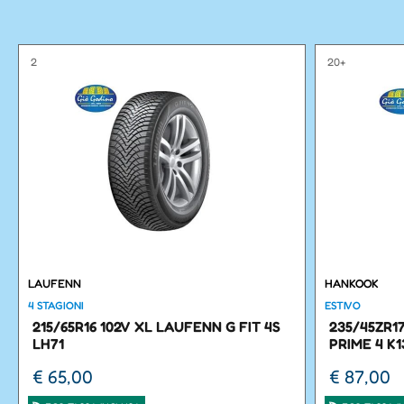
2
20+
LAUFENN
HANKOOK
4 STAGIONI
ESTIVO
215/65R16 102V XL LAUFENN G FIT 4S
235/45ZR1
LH71
PRIME 4 K1
€ 65,00
€ 87,00