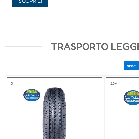
SCOPRILI
TRASPORTO LEGG
prec
0
20+