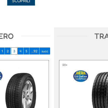
SCOPRILI
ERO
TR
1
2
3
4
5
...92
succ
20+