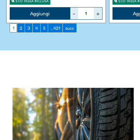
ECO TASSA INCLUSA
ECO TASSA I
Quantità
Quantità
Aggiungi
Ag
1
2
3
4
5
...421
succ