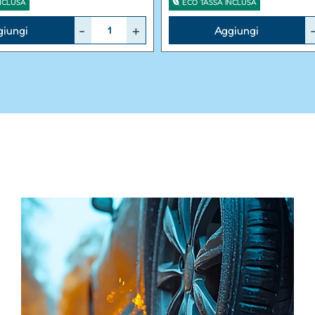
NCLUSA
ECO TASSA INCLUSA
Quantità
giungi
Aggiungi