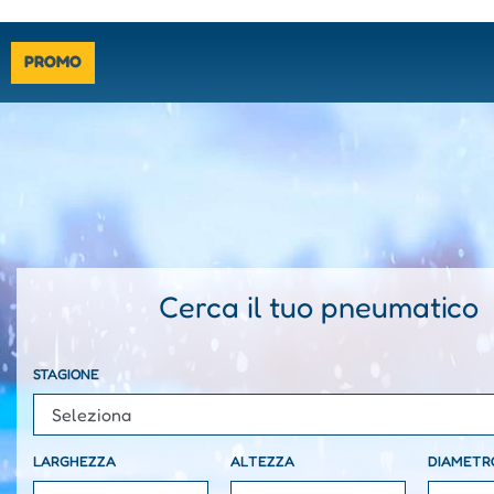
- SPE
PROMO
Cerca il tuo pneumatico
La modifica di un filtro aggiorna automaticamente gli altri f
STAGIONE
LARGHEZZA
ALTEZZA
DIAMETR