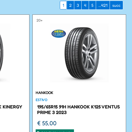
1
2
3
4
5
...421
succ
20+
HANKOOK
ESTIVO
K KINERGY
195/65R15 91H HANKOOK K125 VENTUS
PRIME 3 2023
€ 55,00