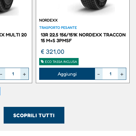
NORDEXX
TRASPORTO PESANTE
XX MULTI 20
13R 22.5 156/151K NORDEXX TRACCON
15 M+S 3PMSF
€ 321,00
ECO TASSA INCLUSA
Quantità
Aggiungi
SCOPRILI TUTTI