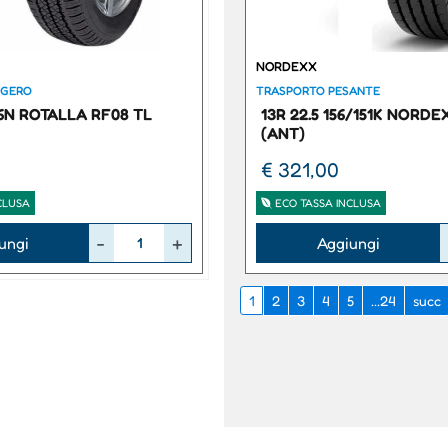
NORDEXX
GGERO
TRASPORTO PESANTE
86N ROTALLA RF08 TL
13R 22.5 156/151K NORDE
(ANT)
€ 321,00
CLUSA
ECO TASSA INCLUSA
Quantità
ungi
Aggiungi
1
2
3
4
5
...24
succ