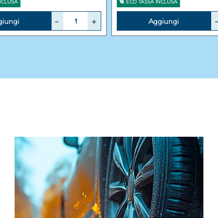
NCLUSA
ECO TASSA INCLUSA
Quantità
giungi
Aggiungi