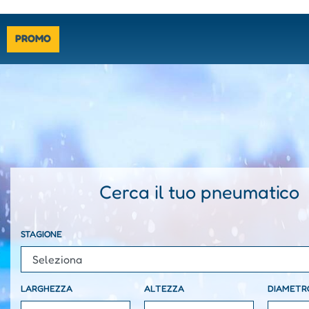
-
PROMO
Cerca il tuo pneumatico
La modifica di un filtro aggiorna automaticamente gli altri f
STAGIONE
LARGHEZZA
ALTEZZA
DIAMETR