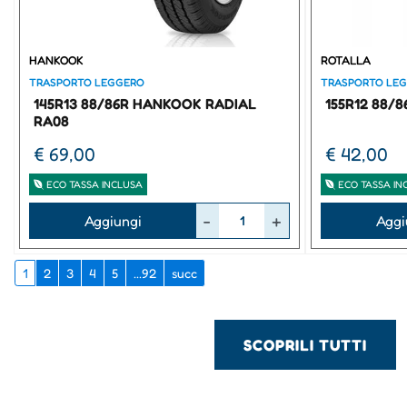
HANKOOK
ROTALLA
TRASPORTO LEGGERO
TRASPORTO LE
145R13 88/86R HANKOOK RADIAL
155R12 88/
RA08
€ 69,00
€ 42,00
ECO TASSA INCLUSA
ECO TASSA IN
Quantità
Quantità
Aggiungi
Aggi
1
2
3
4
5
...92
succ
SCOPRILI TUTTI