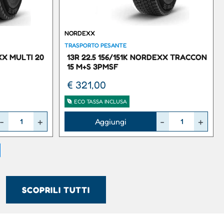
NORDEXX
TRASPORTO PESANTE
XX MULTI 20
13R 22.5 156/151K NORDEXX TRACCON
15 M+S 3PMSF
€ 321,00
ECO TASSA INCLUSA
Quantità
Aggiungi
SCOPRILI TUTTI