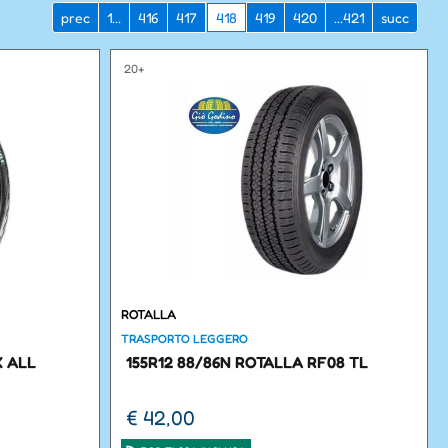
prec
1...
416
417
418
419
420
...421
succ
20+
ROTALLA
TRASPORTO LEGGERO
X ALL
155R12 88/86N ROTALLA RF08 TL
€ 42,00