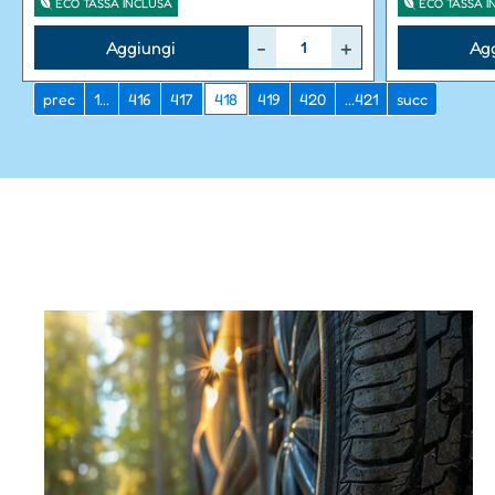
ECO TASSA INCLUSA
ECO TASSA I
Quantità
Quantità
Aggiungi
Ag
prec
1...
416
417
418
419
420
...421
succ