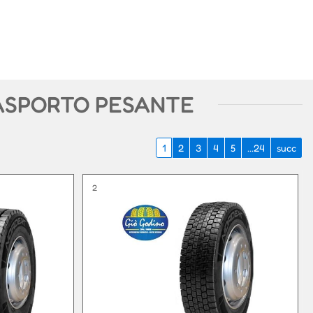
ASPORTO PESANTE
1
2
3
4
5
...24
succ
2