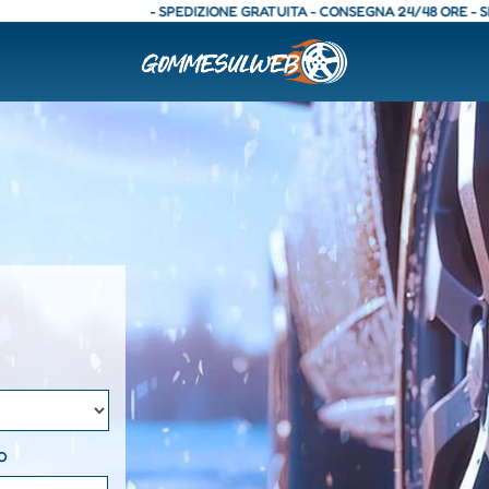
 SPEDIZIONE GRATUITA - CONSEGNA 24/48 ORE - SPEDIZIONE GRATUITA - 
iltri disponibili.
O