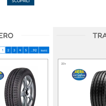
SCOPRILI
ERO
TR
1
2
3
4
5
...92
succ
20+